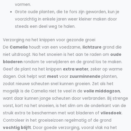
vormen.
Grote oude planten, die te fors zijn geworden, kun je
voorzichtig in enkele jaren weer kleiner maken door
steeds een deel weg te halen.
Verzorging na het knippen voor gezonde groei
De
Camelia
houdt van een voedzame,
lichtzure
grond die
niet uitdroogt. Na het snoeien is het aan te raden om
oude
bladeren
rondom te verwijderen en de grond los te maken.
Geef de plant na het knippen
extra water
, zeker op warme
dagen. Ook helpt wat
mest
voor
zuurminnende
planten,
zodat nieuwe scheuten snel kunnen groeien. Zet als het
mogelijk is de Camelia niet te veel in de
volle middagzon
,
want daar kunnen jonge scheuten door verbranden. Bij strenge
vorst, kort na het snoeien, is het slim om de onderkant van de
struik extra te beschermen met wat bladeren of
vliesdoek
.
Controleer in het groeiseizoen regelmatig of de grond
vochtig blijft
. Door goede verzorging, vooral vlak na het