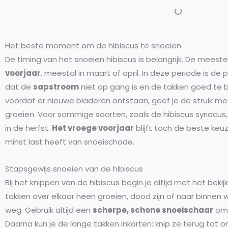
Het beste moment om de hibiscus te snoeien
De timing van het snoeien hibiscus is belangrijk. De meeste
voorjaar
, meestal in maart of april. In deze periode is de 
dat de
sapstroom
niet op gang is en de takken goed te b
voordat er nieuwe bladeren ontstaan, geef je de struik m
groeien. Voor sommige soorten, zoals de hibiscus syriacus,
in de herfst.
Het vroege voorjaar
blijft toch de beste keu
minst last heeft van snoeischade.
Stapsgewijs snoeien van de hibiscus
Bij het knippen van de hibiscus begin je altijd met het bekijk
takken over elkaar heen groeien, dood zijn of naar binnen w
weg. Gebruik altijd een
scherpe, schone snoeischaar
om 
Daarna kun je de lange takken inkorten: knip ze terug tot