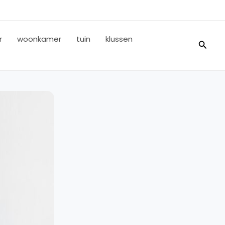
r
woonkamer
tuin
klussen
Zoeke