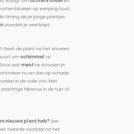
cus, vraagt om
lichtere snoei
en
orten bloeien op eenjarig hout,
de timing als je jonge plantjes
en
voordat je veel knipt.
s? Geef de plant na het snoeien
e buurt om
schimmel
te
. Door wat
mest
te strooien in
. Controleer nu en dan op schade
noeien in de volle zon. Met
prachtige hibiscus in de tuin of
een nieuwe plant heb?
Een
 het tweede voorjaar na het