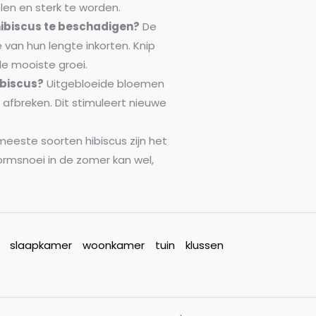
elen en sterk te worden.
hibiscus te beschadigen?
De
 van hun lengte inkorten. Knip
de mooiste groei.
ibiscus?
Uitgebloeide bloemen
 afbreken. Dit stimuleert nieuwe
eeste soorten hibiscus zijn het
vormsnoei in de zomer kan wel,
slaapkamer
woonkamer
tuin
klussen