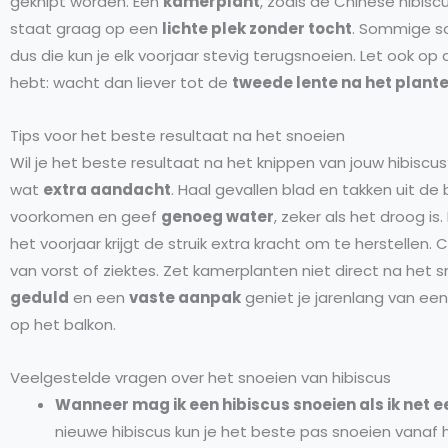
geknipt worden. Een
kamerplant
, zoals de Chinese hibis
staat graag op een
lichte plek zonder tocht
. Sommige so
dus die kun je elk voorjaar stevig terugsnoeien. Let ook op 
hebt: wacht dan liever tot de
tweede lente na het plant
Tips voor het beste resultaat na het snoeien
Wil je het beste resultaat na het knippen van jouw hibiscu
wat
extra aandacht
. Haal gevallen blad en takken uit d
voorkomen en geef
genoeg water
, zeker als het droog is
het voorjaar krijgt de struik extra kracht om te herstellen
van vorst of ziektes. Zet kamerplanten niet direct na het s
geduld
en een
vaste aanpak
geniet je jarenlang van een 
op het balkon.
Veelgestelde vragen over het snoeien van hibiscus
Wanneer mag ik een hibiscus snoeien als ik net 
nieuwe hibiscus kun je het beste pas snoeien vanaf