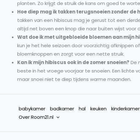
planten. Zo krijgt de struik de kans om goed te wort
Hoe diep mag ik takken terugsnoeien zonder de 
takken van een hibiscus mag je gerust tot een derde
altijd net boven een knop die naar buiten wijst voor 
Wat doe ik met uitgebloeide bloemen aan mijn h
kun je het hele seizoen door voorzichtig afknippen of
bloemknoppen en zorgt voor een nette struik.
Kan ik mijn hibiscus ook in de zomer snoeien?
De m
beste in het vroege voorjaar te snoeien. Een lichte 
maar snoei niet te diep tijdens warme maanden.
babykamer
badkamer
hal
keuken
kinderkamer
Over Room21.nl