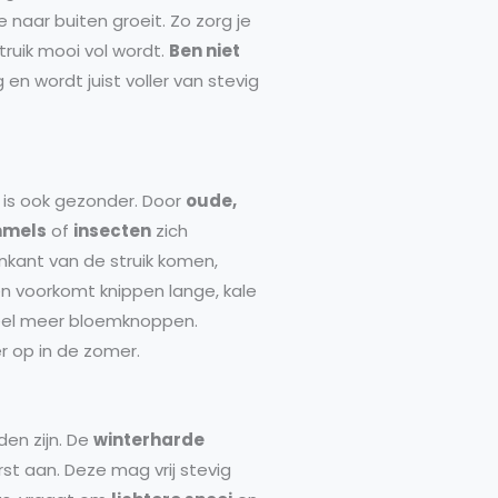
 naar buiten groeit. Zo zorg je
ruik mooi vol wordt.
Ben niet
g en wordt juist voller van stevig
 is ook gezonder. Door
oude,
mmels
of
insecten
zich
enkant van de struik komen,
en voorkomt knippen lange, kale
el meer bloemknoppen.
r op in de zomer.
den zijn. De
winterharde
rst aan. Deze mag vrij stevig