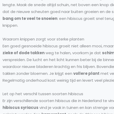
lengte. Maak de snede altijd schuin, net boven een knop die
dat de nieuwe scheuten goed naar buiten groeien en de st
bang om te veel te snoeien
: een hibiscus groeit snel teru
knippen.
Waarom knippen zorgt voor sterke planten
Een goed gesnoeide hibiscus groeit niet alleen mooi, maar
zieke of dode takken
weg te halen, voorkom je dat
schi
verspreiden. De lucht en het licht kunnen beter bij de binn
waardoor nieuwe bladeren krachtig en fris blijven. Bovendi
takken zonder bloemen. Je krijgt een
vollere plant
met ve
Regelmatig onderhoud kost weinig tijd en levert veel plezie
Let op het verschil tussen soorten hibiscus
Er zijn verschillende soorten hibiscus die in Nederland te vin
hibiscus syriacus
vind je vaak in tuinen en kan strenge vo