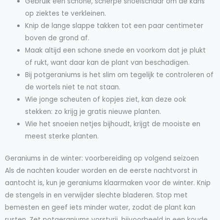
Gebruik een schone, scherpe snoeischaar om de kans
op ziektes te verkleinen.
Knip de lange slappe takken tot een paar centimeter
boven de grond af.
Maak altijd een schone snede en voorkom dat je plukt
of rukt, want daar kan de plant van beschadigen.
Bij potgeraniums is het slim om tegelijk te controleren of
de wortels niet te nat staan.
Wie jonge scheuten of kopjes ziet, kan deze ook
stekken: zo krijg je gratis nieuwe planten.
Wie het snoeien netjes bijhoudt, krijgt de mooiste en
meest sterke planten.
Geraniums in de winter: voorbereiding op volgend seizoen
Als de nachten kouder worden en de eerste nachtvorst in
aantocht is, kun je geraniums klaarmaken voor de winter. Knip
de stengels in en verwijder slechte bladeren. Stop met
bemesten en geef iets minder water, zodat de plant kan
rusten. Zet potgeraniums vorstvrij, bijvoorbeeld in een koude