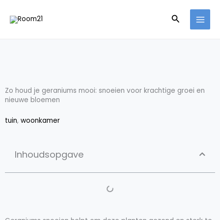
Ga
Zoeken
naar
de
inhoud
Zo houd je geraniums mooi: snoeien voor krachtige groei en
nieuwe bloemen
tuin
,
woonkamer
Inhoudsopgave